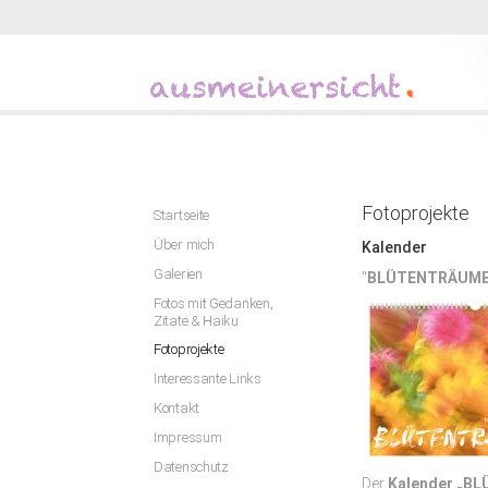
Fotoprojekte
Startseite
Über mich
Kalender
Galerien
"
BLÜTENTRÄUME
Fotos mit Gedanken,
Zitate & Haiku
Fotoprojekte
Interessante Links
Kontakt
Impressum
Datenschutz
Der
Kalender „B