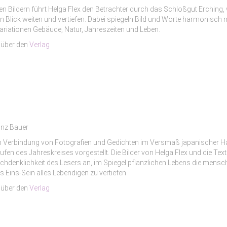
n Bildern führt Helga Flex den Betrachter durch das Schloßgut Erching,
n Blick weiten und vertiefen. Dabei spiegeln Bild und Worte harmonisch
riationen Gebäude, Natur, Jahreszeiten und Leben.
 über den
Verlag
einz Bauer
en Verbindung von Fotografien und Gedichten im Versmaß japanischer 
tufen des Jahreskreises vorgestellt. Die Bilder von Helga Flex und die Tex
achdenklichkeit des Lesers an, im Spiegel pflanzlichen Lebens die mens
s Eins-Sein alles Lebendigen zu vertiefen.
 über den
Verlag