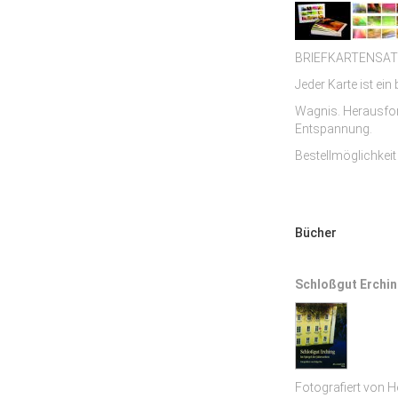
BRIEFKARTENSAT
Jeder Karte ist e
Wagnis. Herausfor
Entspannung.
Bestellmöglichkeit
Bücher
Schloßgut Erchin
Fotografiert von H